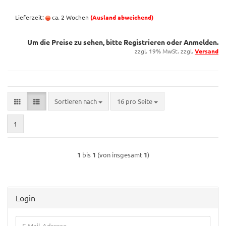
Lieferzeit:
ca. 2 Wochen
(Ausland abweichend)
Um die Preise zu sehen, bitte
Registrieren
oder
Anmelden
.
zzgl. 19% MwSt. zzgl.
Versand
Sortieren nach
pro Seite
Sortieren nach
16 pro Seite
1
1
bis
1
(von insgesamt
1
)
Login
E-